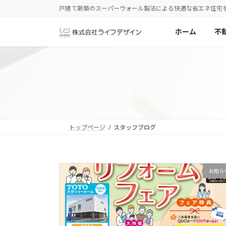
コ
ナ
戸建て新築のスーパーウォール製法による快適な省エネ住宅
ン
ビ
テ
ゲ
ホーム
不
ン
ー
ツ
シ
へ
ョ
ス
ン
キ
に
ッ
移
プ
動
トップページ
スタッフブログ
お知ら